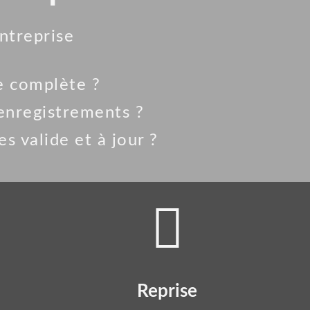
entreprise
e complète ?
 enregistrements ?
s valide et à jour ?
Reprise