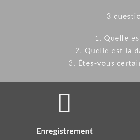
3 questi
1. Quelle e
2. Quelle est la 
3. Êtes-vous certai
Enregistrement