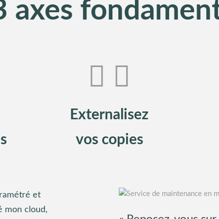
3 axes fondamen
Externalisez
s
vos copies
aramétré et
é mon cloud,