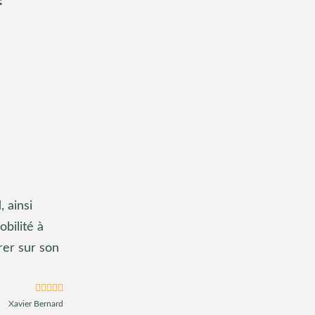
!
 ainsi
bilité à
rer sur son
Xavier Bernard