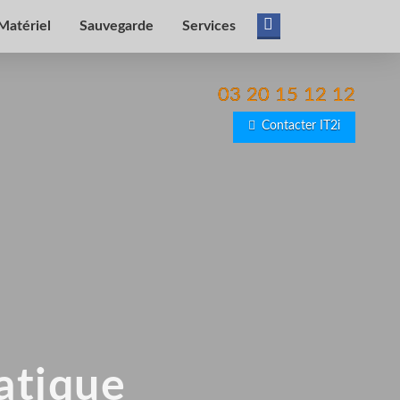
Matériel
Sauvegarde
Services
03 20 15 12 12
Contacter IT2i
atique