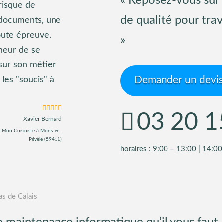
« Reposez-vous sur 
risque de
de qualité pour trav
 documents, une
oute épreuve.
»
heur de se
sur son métier
Demander un devi
 les "soucis" à
03 20 1
Xavier Bernard
é
Mon Cuisiniste
à Mons-en-
Pévèle (59411)
horaires : 9:00 – 13:00 | 14:0