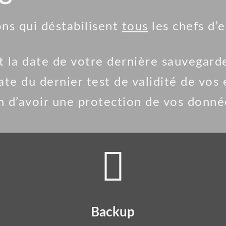
ons qui déstabilisent
tous
les chefs d’
st la date de votre dernière sauvegard
date du dernier test de validité de vos
n d’avoir une protection de vos donnée
Backup