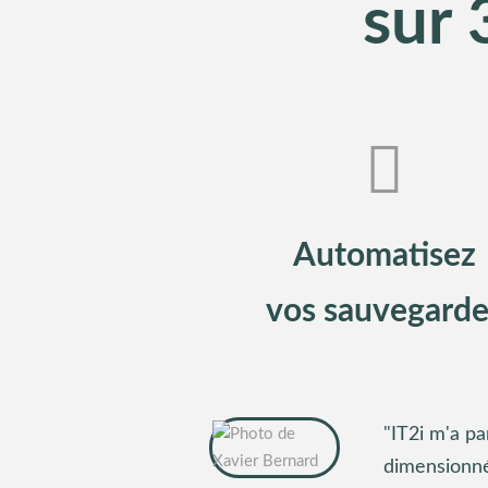
sur 
Automatisez
vos sauvegarde
"IT2i m'a p
dimensionn