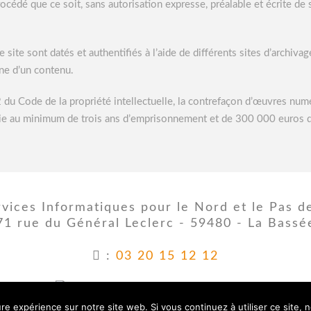
cédé que ce soit, sans autorisation expresse, préalable et écrite de s
e site sont datés et authentifiés à l’aide de différents sites d’archivag
gne d’un contenu.
2 du Code de la propriété intellectuelle, la contrefaçon d’œuvres num
punie au minimum de trois ans d’emprisonnement et de 300 000 euros 
vices Informatiques pour le Nord et le Pas de
71 rue du Général Leclerc
-
59480
-
La Bassé
:
03 20 15 12 12
ure expérience sur notre site web. Si vous continuez à utiliser ce site,
Mentions légales
-
Plan du site
-
Conditions Générales