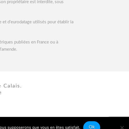
on propriétaire est interdite, sous
e et d’eurodatage utilisés pour établir la
ériques publiées en France ou à
d’amende.
 Calais.
e
Ok
 nous supposerons que vous en êtes satisfait.