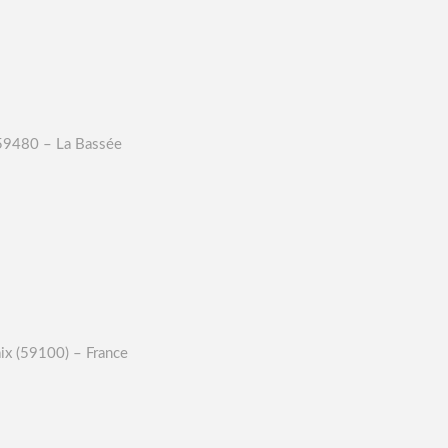
 59480 – La Bassée
aix (59100) – France