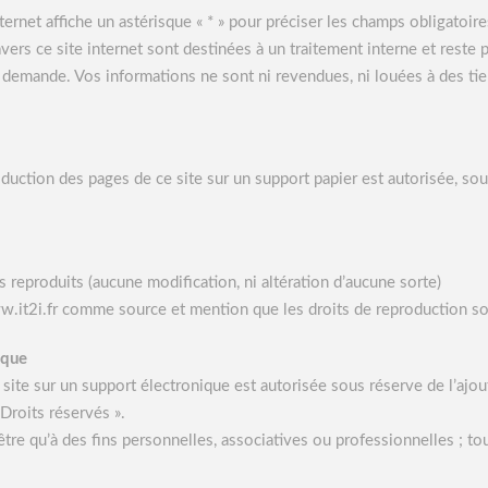
ternet affiche un astérisque « * » pour préciser les champs obligatoire
vers ce site internet sont destinées à un traitement interne et reste 
 demande. Vos informations ne sont ni revendues, ni louées à des tie
roduction des pages de ce site sur un support papier est autorisée, so
s reproduits (aucune modification, ni altération d’aucune sorte)
www.it2i.fr comme source et mention que les droits de reproduction so
ique
site sur un support électronique est autorisée sous réserve de l’ajout 
 Droits réservés ».
être qu’à des fins personnelles, associatives ou professionnelles ; to